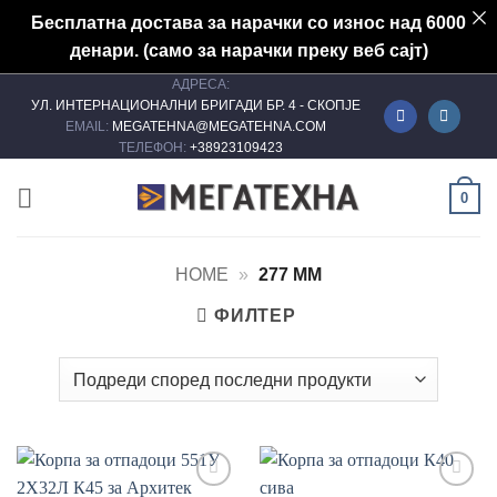
Бесплатна достава за нарачки со износ над 6000
денари. (само за нарачки преку веб сајт)
АДРЕСА:
Skip
УЛ. ИНТЕРНАЦИОНАЛНИ БРИГАДИ БР. 4 - СКОПЈЕ
to
EMAIL:
MEGATEHNA@MEGATEHNA.COM
content
ТЕЛЕФОН:
+38923109423
0
HOME
»
277 MM
ФИЛТЕР