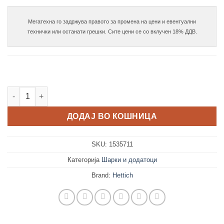
Мегатехна го задржува правото за промена на цени и евентуални

Sensys Оbsidian black подлошка со типла D-1.5 количина
ДОДАЈ ВО КОШНИЦА
SKU:
1535711
Категорија
Шарки и додатоци
Brand:
Hettich