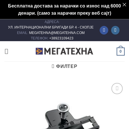
Бесплатна достава за нарачки со износ над 6000
денари. (само за нарачки преку веб сајт)
АДРЕСА:
Skip
УЛ. ИНТЕРНАЦИОНАЛНИ БРИГАДИ БР. 4 - СКОПЈЕ
to
EMAIL:
MEGATEHNA@MEGATEHNA.COM
content
ТЕЛЕФОН:
+38923109423
0
ФИЛТЕР
Add to
wishlist