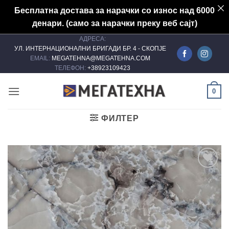
Бесплатна достава за нарачки со износ над 6000
денари. (само за нарачки преку веб сајт)
АДРЕСА:
Skip
УЛ. ИНТЕРНАЦИОНАЛНИ БРИГАДИ БР. 4 - СКОПЈЕ
to
EMAIL:
MEGATEHNA@MEGATEHNA.COM
content
ТЕЛЕФОН:
+38923109423
0
ФИЛТЕР
Add to
wishlist