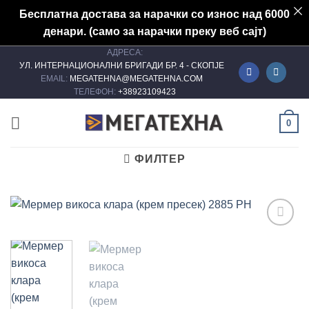
Бесплатна достава за нарачки со износ над 6000
денари. (само за нарачки преку веб сајт)
АДРЕСА:
Skip
УЛ. ИНТЕРНАЦИОНАЛНИ БРИГАДИ БР. 4 - СКОПЈЕ
to
EMAIL:
MEGATEHNA@MEGATEHNA.COM
content
ТЕЛЕФОН:
+38923109423
0
ФИЛТЕР
Add to
wishlist