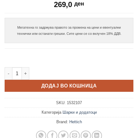
269,0
ден
Мегатехна го задржува правото за промена на цени и евентуални

Intermat шарка за агол 45° количина
ДОДАЈ ВО КОШНИЦА
SKU:
1532107
Категорија
Шарки и додатоци
Brand:
Hettich