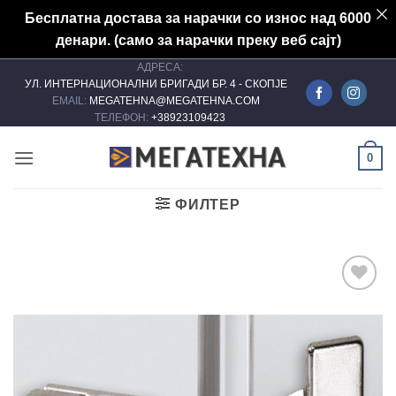
Бесплатна достава за нарачки со износ над 6000
денари. (само за нарачки преку веб сајт)
АДРЕСА:
Skip
УЛ. ИНТЕРНАЦИОНАЛНИ БРИГАДИ БР. 4 - СКОПЈЕ
to
EMAIL:
MEGATEHNA@MEGATEHNA.COM
content
ТЕЛЕФОН:
+38923109423
0
ФИЛТЕР
Add to
wishlist