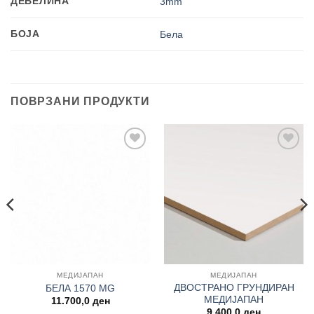
ДЕБЕЛИНА
3mm
БОЈА
Бела
ПОВРЗАНИ ПРОДУКТИ
Add to
Add to
wishlist
wishlist
МЕДИЈАПАН
МЕДИЈАПАН
ДВОСТРАНО ГРУНДИРАН
БЕЛА 1570 MG
МЕДИЈАПАН
rrent
11.700,0
ден
ice
9.400,0
ден