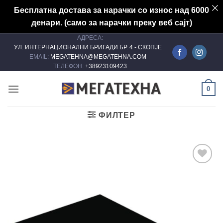
Бесплатна достава за нарачки со износ над 6000
денари. (само за нарачки преку веб сајт)
АДРЕСА:
Skip
УЛ. ИНТЕРНАЦИОНАЛНИ БРИГАДИ БР. 4 - СКОПЈЕ
to
EMAIL:
MEGATEHNA@MEGATEHNA.COM
content
ТЕЛЕФОН:
+38923109423
0
ФИЛТЕР
Add to
wishlist