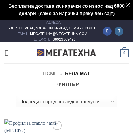
Бесплатна достава за нарачки со износ над 6000
денари. (само за нарачки преку веб сајт)
АДРЕСА:
Skip
УЛ. ИНТЕРНАЦИОНАЛНИ БРИГАДИ БР. 4 - СКОПЈЕ
to
EMAIL:
MEGATEHNA@MEGATEHNA.COM
content
ТЕЛЕФОН:
+38923109423
0
HOME
»
БЕЛА МАТ
ФИЛТЕР