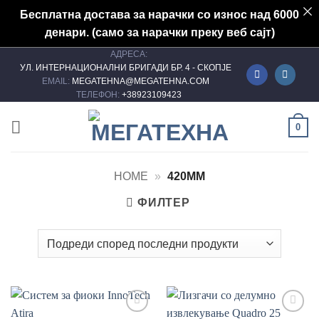
Бесплатна достава за нарачки со износ над 6000
денари. (само за нарачки преку веб сајт)
АДРЕСА:
Skip
УЛ. ИНТЕРНАЦИОНАЛНИ БРИГАДИ БР. 4 - СКОПЈЕ
to
EMAIL:
MEGATEHNA@MEGATEHNA.COM
content
ТЕЛЕФОН:
+38923109423
0
HOME
»
420MM
ФИЛТЕР