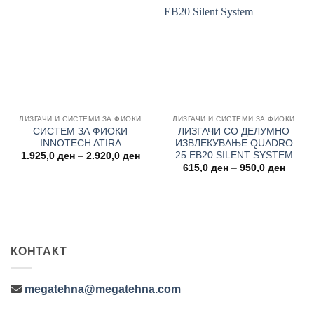
Add to
Add to
wishlist
wishlist
ЛИЗГАЧИ И СИСТЕМИ ЗА ФИОКИ
ЛИЗГАЧИ И СИСТЕМИ ЗА ФИОКИ
СИСТЕМ ЗА ФИОКИ
ЛИЗГАЧИ СО ДЕЛУМНО
INNOTECH ATIRA
ИЗВЛЕКУВАЊЕ QUADRO
25 EB20 SILENT SYSTEM
Price
1.925,0
ден
–
2.920,0
ден
range:
Price
615,0
ден
–
950,0
ден
1.925,0 ден
range:
through
615,0
2.920,0 ден
throug
950,0
КОНТАКТ
megatehna@megatehna.com