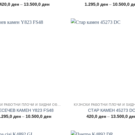
Price
420,0
ден
–
13.500,0
ден
1.295,0
ден
–
10.500,0
д
range:
420,0 ден
through
13.500,0 ден
Add to
wishlist
КУЈНСКИ РАБОТНИ ПЛОЧИ И ЅИДНИ ОБЛОГИ
ЕСЕЧЕВ КАМЕН Y823 FS48
СТАР КАМЕН 45273 D
Price
.295,0
ден
–
10.500,0
ден
420,0
ден
–
13.500,0
де
range:
1.295,0 ден
through
10.500,0 ден