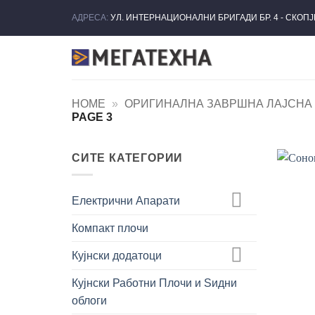
Skip
АДРЕСА:
УЛ. ИНТЕРНАЦИОНАЛНИ БРИГАДИ БР. 4 - СКОП
to
content
HOME
»
ОРИГИНАЛНА ЗАВРШНА ЛАЈСНА 4
PAGE 3
СИТЕ КАТЕГОРИИ
Електрични Апарати
Компакт плочи
Кујнски додатоци
Кујнски Работни Плочи и Ѕидни
облоги