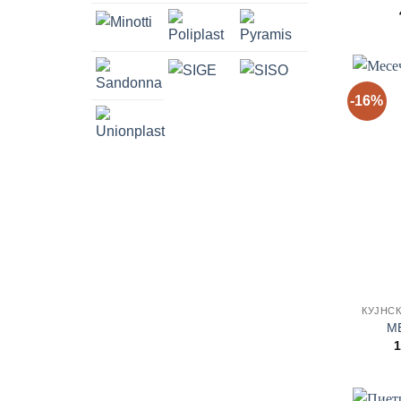
-16%
М
1