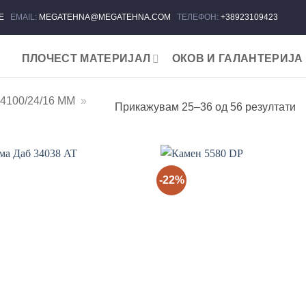
ЈЕ
EMAIL:
MEGATEHNA@MEGATEHNA.COM
ТЕЛЕФОН:
+38923109423
ПЛОЧЕСТ МАТЕРИЈАЛ
ОКОВ И ГАЛАНТЕРИЈА
100/24/16 MM
»
So
Прикажувам 25–36 од 56 резултати
b
la
-22%
Add to
wishlist