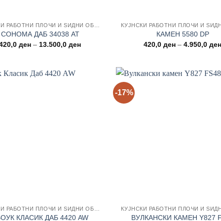
КУЈНСКИ РАБОТНИ ПЛОЧИ И ЅИДНИ ОБЛОГИ
СОНОМА ДАБ 34038 AT
КАМЕН 5580 DP
Price
420,0
ден
–
13.500,0
ден
420,0
ден
–
4.950,0
де
range:
420,0 ден
through
13.500,0 ден
-17%
Add to
wishlist
КУЈНСКИ РАБОТНИ ПЛОЧИ И ЅИДНИ ОБЛОГИ
ОУК КЛАСИК ДАБ 4420 AW
ВУЛКАНСКИ КАМЕН Y827 