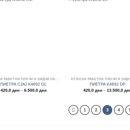
Add to
wishlist
КУЈНСКИ РАБОТНИ ПЛОЧИ И ЅИДНИ ОБЛОГИ
ПИЕТРА СЈАЈ K4892 GL
ПИЕТРА K4892 DP
Price
420,0
ден
–
6.500,0
ден
420,0
ден
–
13.500,0
де
range:
420,0 ден
through
6.500,0 ден
1
2
3
4