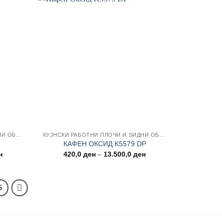
Add to
Add to
wishlist
wishlist
КУЈНСКИ РАБОТНИ ПЛОЧИ И ЅИДНИ ОБЛОГИ
КУЈНСКИ РАБОТНИ ПЛОЧИ И ЅИДНИ ОБЛОГИ
КАФЕН ОКСИД K5579 DP
Price
Price
н
420,0
ден
–
13.500,0
ден
range:
range:
420,0 ден
420,0 ден
through
through
13.500,0 ден
13.500,0 ден
5