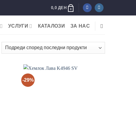
0,0
ДЕН
0
УСЛУГИ
КАТАЛОЗИ
ЗА НАС
rted
y
test
-29%
Add to
Add to
wishlist
wishlist