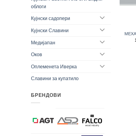
облоги
+
Кујнски садопери
Кујнски Славини
МЕХА
Медијапан
Оков
Оплеменета Иверка
Славини за купатило
БРЕНДОВИ