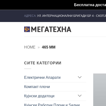
Бесплатна достав
Skip
АДРЕСА:
УЛ. ИНТЕРНАЦИОНАЛНИ БРИГАДИ БР. 4 - СКОП
to
content
HOME
»
465 MM
СИТЕ КАТЕГОРИИ
Електрични Апарати
Компакт плочи
Кујнски додатоци
Кујнски Работни Плочи и Ѕидни