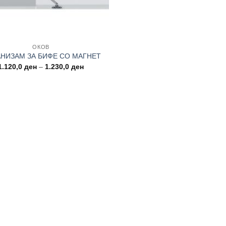
ОКОВ
НИЗАМ ЗА БИФЕ СО МАГНЕТ
Price
1.120,0
ден
–
1.230,0
ден
range:
1.120,0 ден
through
1.230,0 ден