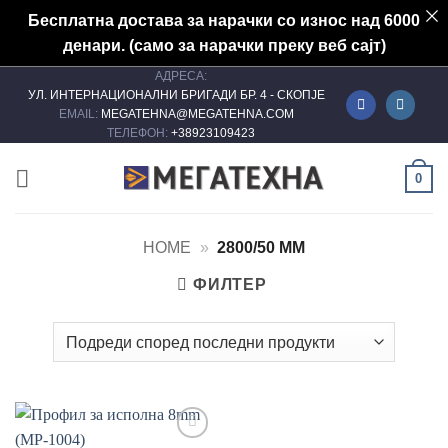
Бесплатна достава за нарачки со износ над 6000
денари. (само за нарачки преку веб сајт)
АДРЕСА:
Skip
УЛ. ИНТЕРНАЦИОНАЛНИ БРИГАДИ БР. 4 - СКОПЈЕ
to
EMAIL:
MEGATEHNA@MEGATEHNA.COM
content
ТЕЛЕФОН:
+38923109423
0
HOME
»
2800/50 MM
ФИЛТЕР