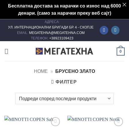
Бесплатна достава за нарачки со износ над 6000
денари. (само за нарачки преку веб сајт)
АДРЕСА:
Skip
УЛ. ИНТЕРНАЦИОНАЛНИ БРИГАДИ БР. 4 - СКОПЈЕ
to
EMAIL:
MEGATEHNA@MEGATEHNA.COM
content
ТЕЛЕФОН:
+38923109423
0
HOME
»
БРУСЕНО ЗЛАТО
ФИЛТЕР