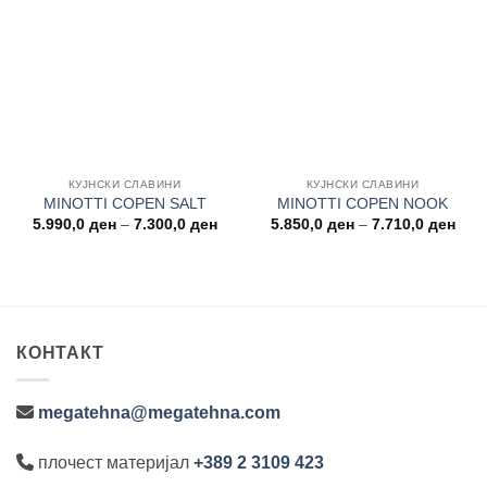
Add to
Add to
wishlist
wishlist
КУЈНСКИ СЛАВИНИ
КУЈНСКИ СЛАВИНИ
MINOTTI COPEN SALT
MINOTTI COPEN NOOK
Price
Pric
5.990,0
ден
–
7.300,0
ден
5.850,0
ден
–
7.710,0
ден
range:
rang
5.990,0 ден
5.85
through
thro
7.300,0 ден
7.71
КОНТАКТ
megatehna@megatehna.com
плочест материјал
+389 2 3109 423