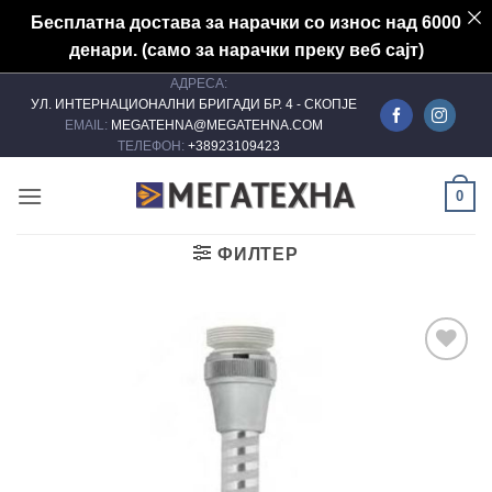
Бесплатна достава за нарачки со износ над 6000
денари. (само за нарачки преку веб сајт)
АДРЕСА:
Skip
УЛ. ИНТЕРНАЦИОНАЛНИ БРИГАДИ БР. 4 - СКОПЈЕ
to
EMAIL:
MEGATEHNA@MEGATEHNA.COM
content
ТЕЛЕФОН:
+38923109423
0
ФИЛТЕР
Add to
wishlist