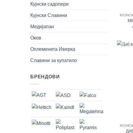
Кујнски садопери
Кујнски Славини
МЕ
Медијапан
Оков
Оплеменета Иверка
Славини за купатило
БРЕНДОВИ
ДА