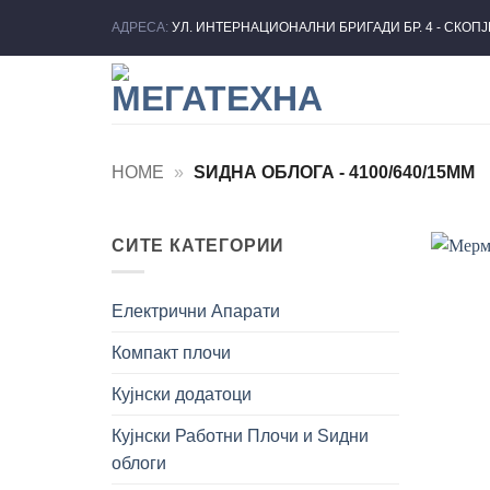
Skip
АДРЕСА:
УЛ. ИНТЕРНАЦИОНАЛНИ БРИГАДИ БР. 4 - СКОП
to
content
HOME
»
ЅИДНА ОБЛОГА - 4100/640/15MM
СИТЕ КАТЕГОРИИ
Електрични Апарати
Компакт плочи
Кујнски додатоци
Кујнски Работни Плочи и Ѕидни
облоги