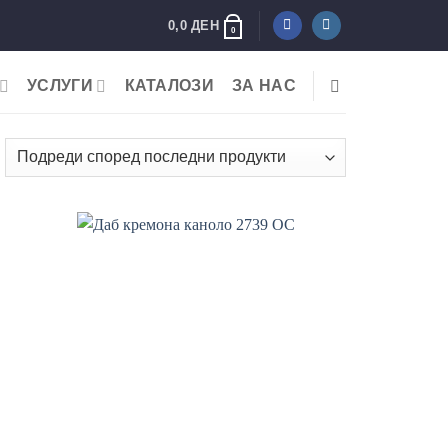
0,0
ДЕН
0
УСЛУГИ
КАТАЛОЗИ
ЗА НАС
rted
y
test
 wishlist
Add to wishlist