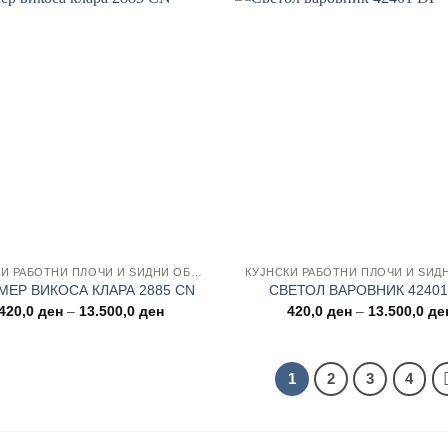
Add to wishlist
Add to
КУЈНСКИ РАБОТНИ ПЛОЧИ И ЅИДНИ ОБЛОГИ
МЕР ВИКОСА КЛАРА 2885 CN
СВЕТОЛ ВАРОВНИК 42401
Price
420,0
ден
–
13.500,0
ден
420,0
ден
–
13.500,0
де
range:
420,0 ден
through
13.500,0 ден
1
2
3
4