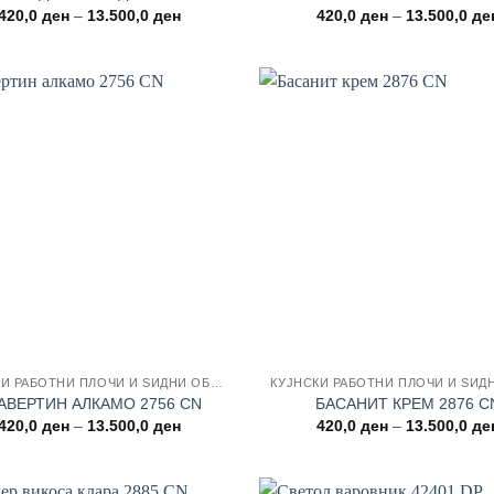
Price
420,0
ден
–
13.500,0
ден
420,0
ден
–
13.500,0
де
range:
420,0 ден
through
13.500,0 ден
Add to wishlist
Add to
КУЈНСКИ РАБОТНИ ПЛОЧИ И ЅИДНИ ОБЛОГИ
АВЕРТИН АЛКАМО 2756 CN
БАСАНИТ КРЕМ 2876 C
Price
420,0
ден
–
13.500,0
ден
420,0
ден
–
13.500,0
де
range:
420,0 ден
through
13.500,0 ден