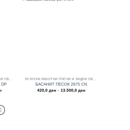
 wishlist
Add to wishlist
КУЈНСКИ РАБОТНИ ПЛОЧИ И ЅИДНИ ОБЛОГИ
КУЈНСКИ РАБОТНИ ПЛОЧИ И ЅИДНИ ОБЛОГИ
 DP
БАСАНИТ ПЕСОК 2875 CN
Price
Price
н
420,0
ден
–
13.500,0
ден
range:
range:
420,0 ден
420,0 ден
through
through
13.500,0 ден
13.500,0 ден