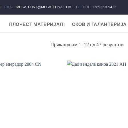
ЈЕ
EMAIL:
MEGATEHNA@MEGATEHNA.COM
ТЕЛЕФОН:
+38923109423
ПЛОЧЕСТ МАТЕРИЈАЛ
ОКОВ И ГАЛАНТЕРИЈА
So
Прикажувам 1–12 од 47 резултати
b
la
Add to wishlist
Add to