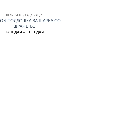
ШАРКИ И ДОДАТОЦИ
EON ПОДЛОШКА ЗА ШАРКА СО
ШРАФЕЊЕ
Price
12,0
ден
–
16,0
ден
range:
12,0 ден
through
16,0 ден