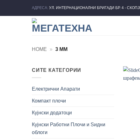
Skip
АДРЕСА:
УЛ. ИНТЕРНАЦИОНАЛНИ БРИГАДИ БР. 4 - СКОП
to
content
HOME
»
3 MM
СИТЕ КАТЕГОРИИ
Електрични Апарати
Компакт плочи
Кујнски додатоци
Кујнски Работни Плочи и Ѕидни
облоги