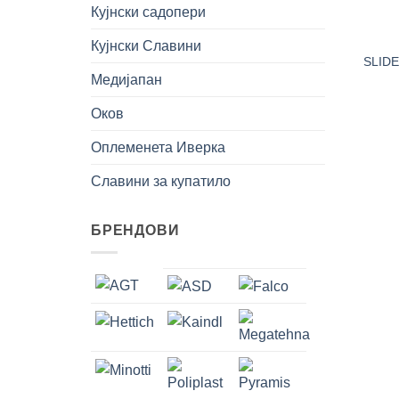
Кујнски садопери
+
Кујнски Славини
SLID
Медијапан
Оков
Оплеменета Иверка
Славини за купатило
БРЕНДОВИ