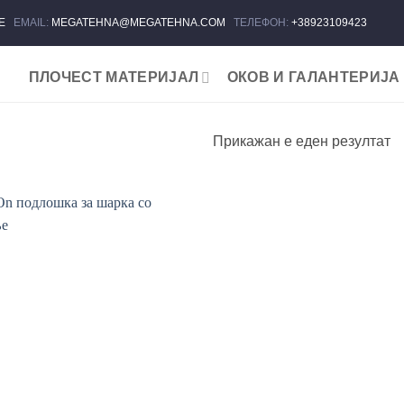
ЈЕ
EMAIL:
MEGATEHNA@MEGATEHNA.COM
ТЕЛЕФОН:
+38923109423
ПЛОЧЕСТ МАТЕРИЈАЛ
ОКОВ И ГАЛАНТЕРИЈА
Прикажан е еден резултат
Add to
wishlist