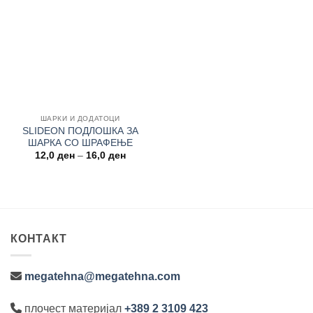
Add to
wishlist
ШАРКИ И ДОДАТОЦИ
SLIDEON ПОДЛОШКА ЗА
ШАРКА СО ШРАФЕЊЕ
Price
12,0
ден
–
16,0
ден
range:
12,0 ден
through
16,0 ден
КОНТАКТ
megatehna@megatehna.com
плочест материјал
+389 2 3109 423