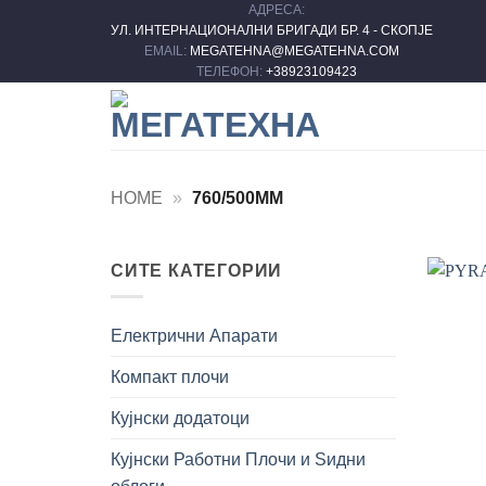
АДРЕСА:
Skip
УЛ. ИНТЕРНАЦИОНАЛНИ БРИГАДИ БР. 4 - СКОПЈЕ
to
EMAIL:
MEGATEHNA@MEGATEHNA.COM
content
ТЕЛЕФОН:
+38923109423
HOME
»
760/500MM
СИТЕ КАТЕГОРИИ
Електрични Апарати
Компакт плочи
Кујнски додатоци
Кујнски Работни Плочи и Ѕидни