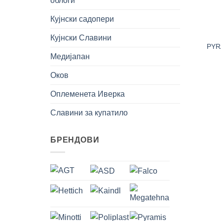
облоги
Кујнски садопери
+
Кујнски Славини
PYR
Медијапан
Оков
Оплеменета Иверка
Славини за купатило
БРЕНДОВИ