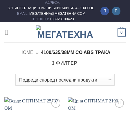
АДРЕСА:
Skip
УЛ. ИНТЕРНАЦИОНАЛНИ БРИГАДИ БР. 4 - СКОПЈЕ
to
EMAIL:
MEGATEHNA@MEGATEHNA.COM
content
ТЕЛЕФОН:
+38923109423
0
HOME
»
4100/635/38MM СО ABS ТРАКА
ФИЛТЕР
Add to
Add to
wishlist
wishlist