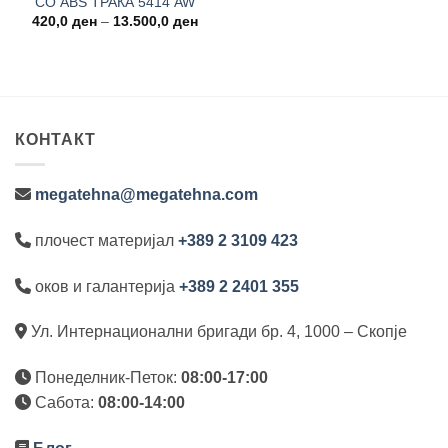
СО ABS ТРАКА 5414 AW
Price
420,0
ден
–
13.500,0
ден
range:
420,0 ден
through
13.500,0 ден
КОНТАКТ
megatehna@megatehna.com
плочест материјал
+389 2 3109 423
оков и галантерија
+389 2 2401 355
Ул. Интернационални бригади бр. 4, 1000 – Скопје
Понеделник-Петок:
08:00-17:00
Сабота:
08:00-14:00