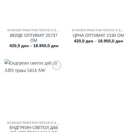
КУЈНСКИ РАБОТНИ ПЛОЧИ И ЅИДНИ ОБЛОГИ
КУЈНСКИ РАБОТНИ ПЛОЧИ И ЅИДНИ ОБЛОГИ
ВЕРДЕ ОПТИМАТ 25737
ЦРНА ОПТИМАТ 2190 ОМ
ОМ
Price
420,0
ден
–
18.950,0
ден
rang
Price
420,0
ден
–
18.950,0
ден
420,
range:
thro
420,0 ден
18.9
through
18.950,0 ден
Add to
wishlist
КУЈНСКИ РАБОТНИ ПЛОЧИ И ЅИДНИ ОБЛОГИ
ЕНДГРЕИН СВЕТОЛ ДАБ