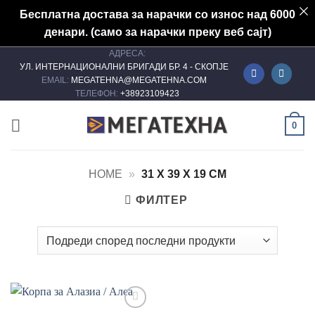
Бесплатна достава за нарачки со износ над 6000
денари. (само за нарачки преку веб сајт)
АДРЕСА:
Skip
УЛ. ИНТЕРНАЦИОНАЛНИ БРИГАДИ БР. 4 - СКОПЈЕ
to
EMAIL:
MEGATEHNA@MEGATEHNA.COM
content
ТЕЛЕФОН:
+38923109423
0
HOME
»
31 Х 39 Х 19 CM
ФИЛТЕР