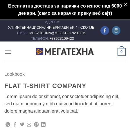
Бесплатна достава за нарачки со износ над 6000
денари. (само за нарачки преку веб сајт)
АДРЕСА:
Skip
УЛ. ИНТЕРНАЦИОНАЛНИ БРИГАДИ БР. 4 - СКОПЈЕ
to
EMAIL:
MEGATEHNA@MEGATEHNA.COM
content
ТЕЛЕФОН:
+38923109423
0
Lookbook
FLAT T-SHIRT COMPANY
Lorem ipsum dolor sit amet, consectetuer adipiscing elit,
sed diam nonummy nibh euismod tincidunt ut laoreet
dolore magna aliquam erat volutpat.